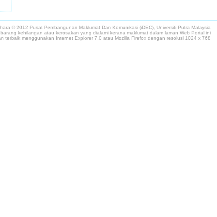
lihara © 2012 Pusat Pembangunan Maklumat Dan Komunikasi (iDEC), Universiti Putra Malaysia
arang kehilangan atau kerosakan yang dialami kerana maklumat dalam laman Web Portal ini
n terbaik menggunakan Internet Explorer 7.0 atau Mozilla Firefox dengan resolusi 1024 x 768