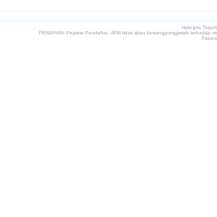
Hakcipta Terpe
PENAFIAN: Pejabat Pendaftar, UPM tidak akan bertanggungjawab terhadap seb
Papara