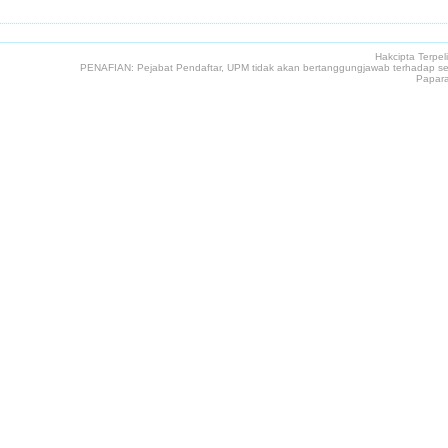
Hakcipta Terpe
PENAFIAN: Pejabat Pendaftar, UPM tidak akan bertanggungjawab terhadap seb
Papara