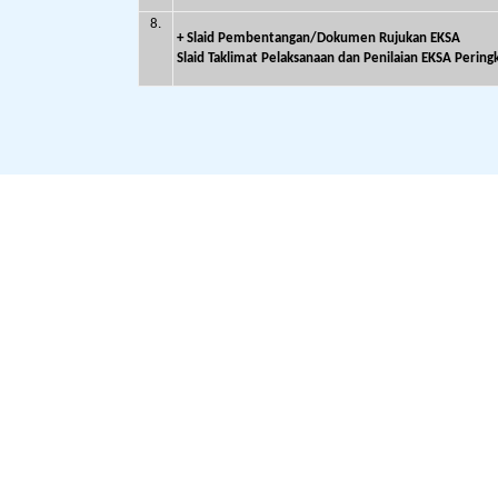
8.
+
Slaid Pembentangan/Dokumen Rujukan EKSA
Slaid Taklimat Pelaksanaan dan Penilaian EKSA Peri