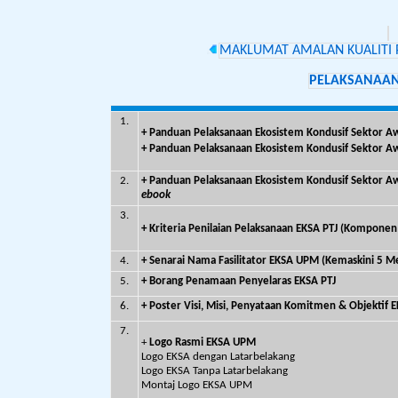
MAKLUMAT AMALAN KUALITI P
PELAKSANAAN
1.
+
Panduan Pelaksanaan Ekosistem Kondusif Sektor A
+ Panduan Pelaksanaan Ekosistem Kondusif Sektor A
2.
+
Panduan Pelaksanaan Ekosistem Kondusif Sektor A
ebook
3.
+ Kriteria Penilaian Pelaksanaan EKSA PTJ (Komponen
4.
+ Senarai Nama Fasilitator EKSA UPM (Kemaskini 5 M
5.
+
Borang Penamaan Penyelaras EKSA PTJ
6.
+
Poster Visi, Misi, Penyataan Komitmen & Objektif
7.
+
Logo Rasmi EKSA UPM
Logo EKSA dengan Latarbelakang
Logo EKSA Tanpa Latarbelakang
Montaj Logo EKSA UPM